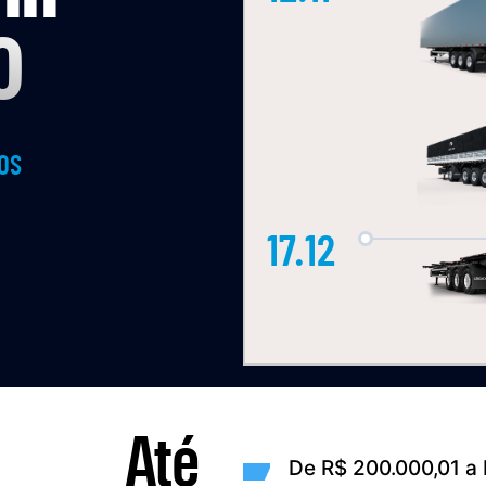
O
IOS
17.12
Até
De R$ 200.000,01 a 