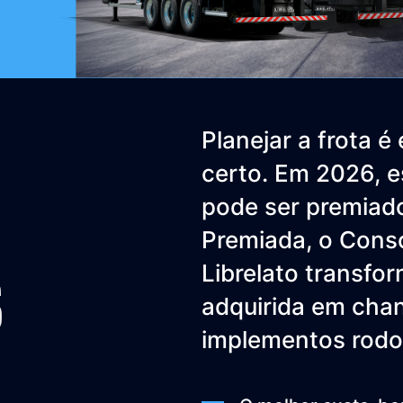
Planejar a frota 
certo. Em 2026, 
pode ser premiad
Premiada, o Consó
Librelato transfo
S
adquirida em chan
implementos rodov