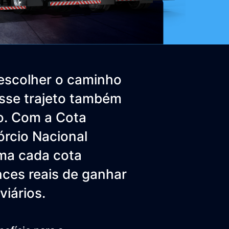
é escolher o caminho
esse trajeto também
o. Com a Cota
rcio Nacional
rma cada cota
ces reais de ganhar
iários.