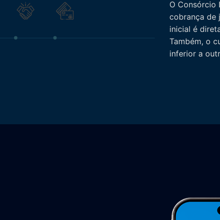
O Consórcio L
cobrança de 
inicial é dir
Também, o cu
inferior a ou