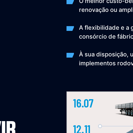
O melhor custo-ben
renovação ou ampli
A flexibilidade e a
consórcio de fábri
À sua disposição,
implementos rodov
16.07
IR
12.11