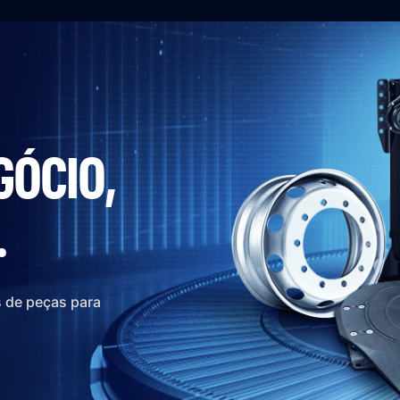
GÓCIO,
.
s de peças para