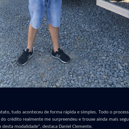
ntato, tudo aconteceu de forma rápida e simples.
T
odo o process
ão do crédito realmente me surpreendeu e
trouxe
ainda mais segur
 desta modalidade
",
destaca Daniel Clemente.